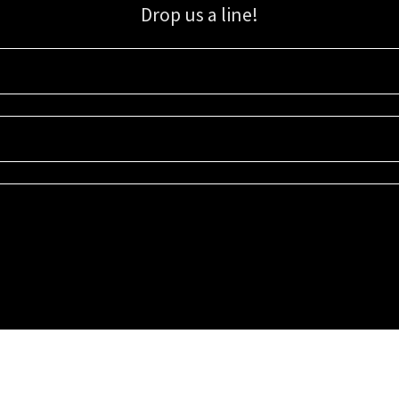
Drop us a line!
Sign up for our email list for updates, promotions, and more.